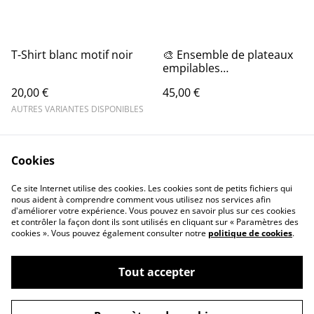
T-Shirt blanc motif noir
🎨 Ensemble de plateaux
empilables
personnalisable
20,00 €
45,00 €
AUTRES VARIANTES DISPONIBLES
Cookies
Ce site Internet utilise des cookies. Les cookies sont de petits fichiers qui
nous aident à comprendre comment vous utilisez nos services afin
d'améliorer votre expérience. Vous pouvez en savoir plus sur ces cookies
Legal terms
Privacy policy
et contrôler la façon dont ils sont utilisés en cliquant sur « Paramètres des
cookies ». Vous pouvez également consulter notre
politique de cookies
.
Cookies policy
Contact
Tout accepter
©
2026
Ainakely