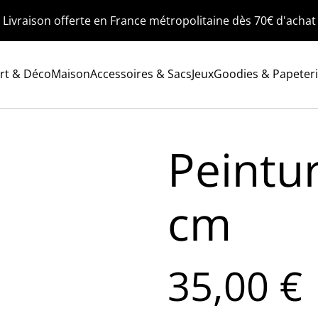
Livraison offerte en France métropolitaine dès 70€ d'achat
rt & Déco
Maison
Accessoires & Sacs
Jeux
Goodies & Papeter
Peintu
cm
35,00 €